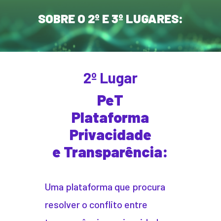
SOBRE O 2º E 3º LUGARES:
2º Lugar
PeT
Plataforma
Privacidade
e Transparência:
Uma plataforma que procura
resolver o conflito entre