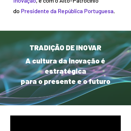
Inovação
, e com o Alto-Patrocínio
do
Presidente da República Portuguesa
.
TRADIÇÃO DE INOVAR
A cultura da inovação é
estratégica
para o presente e o futuro