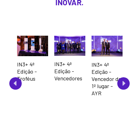
INOVAR.
IN3+ 4ª
IN3+ 4ª
IN3+ 4ª
IN3+
Edição -
Edição -
Edição -
Ediç
Vencedores
Troféus
 do
Vencedor do
Ven
-
1º lugar -
2º l
AYR
PeT