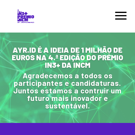
AYR.ID É A IDEIA DE 1 MILHÃO DE
EUROS NA 4.ª EDIÇÃO DO PRÉMIO
IN3+ DA INCM
Agradecemos a todos os
participantes e candidaturas.
Juntos estamos a contruir um
futuro mais inovador e
sustentável.