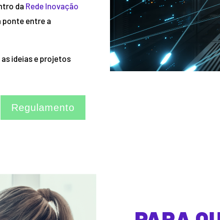
entro da
Rede Inovação
a ponte entre a
as ideias e projetos
Regulamento
PARA Q