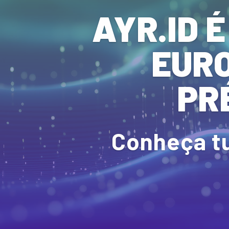
AYR.ID É
EURO
PR
Conheça t