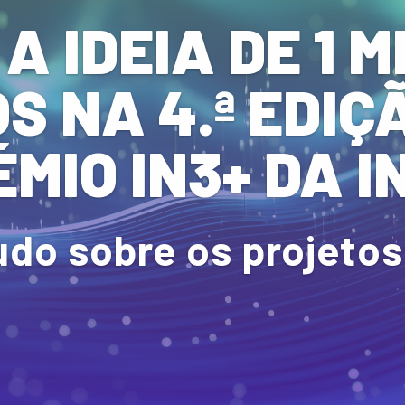
 A IDEIA DE 1 
S NA 4.ª EDIÇ
ÉMIO IN3+ DA I
udo sobre os projeto